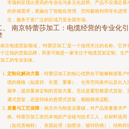
市场则呈现出更高的专业化与多元化趋势。产品不仅满足基
的存储需求，更融合了智能化管理、空间极致利用等先进理
念，服务于更广泛的区域乃至全国市场。
二、 南京特蕾莎加工：电缆经营的专业化引
擎
在南京电缆货架领域，‘特蕾莎加工’是一个值得关注的名称。它并
一个泛指的货架品牌，而更可能是一家专注于电缆货架定制、生
与加工的专业实体。
定制化解决方案
：特蕾莎加工的核心优势在于能够根据客户
缆的规格（如直径、长度、重量）、仓库空间条件以及出入
频率，提供量身定制的货架方案。无论是重型横梁式货架、
通式货架，还是特殊的悬臂式货架，都能精准适配。
质量与工艺保障
：南京作为制造业重镇，对产品质量要求严
格。特蕾莎加工依托本地的产业链与技术工人，在材料选用
（如优质钢材）、表面处理（如喷涂、镀锌防锈）、结构焊