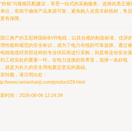
询“价格”与规格匹配建议，享受一站式的采购服务。选择此类正规
营单位，有助于确保产品来源可靠，避免购入劣质非标线材，售
也更有保障。
中国江南产的五彩牌国标BVR电线，以其合规的制造标准、优异
物理性能和规范的安全标识，成为了电力布线的可靠选择。通过
普电线电缆经营部这样的专业供应商进行采购，则是将这份安全
实到工程实处的重要一环。在电力连接的世界里，选择一条好电
线，就是为长久的安全用电奠定坚实的基础。
如若转载，请注明出处：
tp://www.neiranhanji.com/product/29.html
新时间：2026-08-06 12:24:39