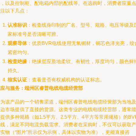
接，以及控制柜、配电箱内部的配线等。在选购时，消费者应重
关注以下几点：
认准标识
：检查线身印制的厂名、型号、规格、电压等级及
家标准号是否清晰可辨。
观察导体
：优质BVR电线使用无氧铜材，铜芯色泽光亮，绞
紧密均匀。
检查绝缘
：绝缘层应质地柔软、有韧性，厚度均匀，颜色鲜
持久。
核实认证
：查看是否有权威机构的认证标志。
供应与服务：端州区睿普电线电缆经营部
作为该产品的一个销售渠道，端州区睿普电线电缆经营部为当地
周边市场提供了直接的货源。这类专业的电线电缆经营部，通常
提供多种规格（如1.5平方、2.5平方、4平方等常用规格）的BV
电线，满足不同电流负载需求。消费者在采购时，不仅可以获取
品实物（“图片”所示仅为示例，具体以实物为准），更能直接咨