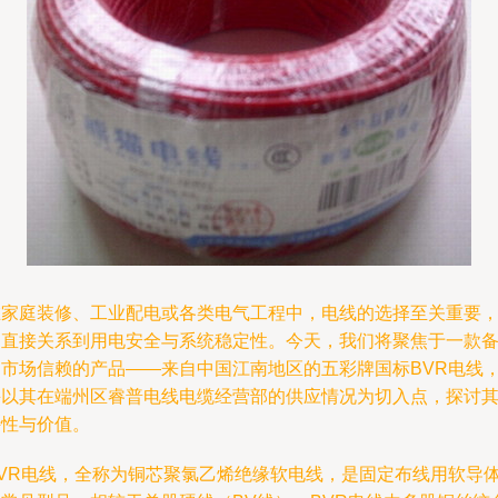
在家庭装修、工业配电或各类电气工程中，电线的选择至关重要
它直接关系到用电安全与系统稳定性。今天，我们将聚焦于一款
受市场信赖的产品——来自中国江南地区的五彩牌国标BVR电线
并以其在端州区睿普电线电缆经营部的供应情况为切入点，探讨
特性与价值。
BVR电线，全称为铜芯聚氯乙烯绝缘软电线，是固定布线用软导