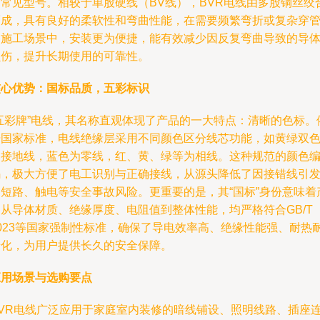
的常见型号。相较于单股硬线（BV线），BVR电线由多股铜丝绞
而成，具有良好的柔软性和弯曲性能，在需要频繁弯折或复杂穿
的施工场景中，安装更为便捷，能有效减少因反复弯曲导致的导
损伤，提升长期使用的可靠性。
核心优势：国标品质，五彩标识
“五彩牌”电线，其名称直观体现了产品的一大特点：清晰的色标。
据国家标准，电线绝缘层采用不同颜色区分线芯功能，如黄绿双
为接地线，蓝色为零线，红、黄、绿等为相线。这种规范的颜色
码，极大方便了电工识别与正确接线，从源头降低了因接错线引
的短路、触电等安全事故风险。更重要的是，其“国标”身份意味着
品从导体材质、绝缘厚度、电阻值到整体性能，均严格符合GB/T
5023等国家强制性标准，确保了导电效率高、绝缘性能强、耐热
老化，为用户提供长久的安全保障。
应用场景与选购要点
BVR电线广泛应用于家庭室内装修的暗线铺设、照明线路、插座