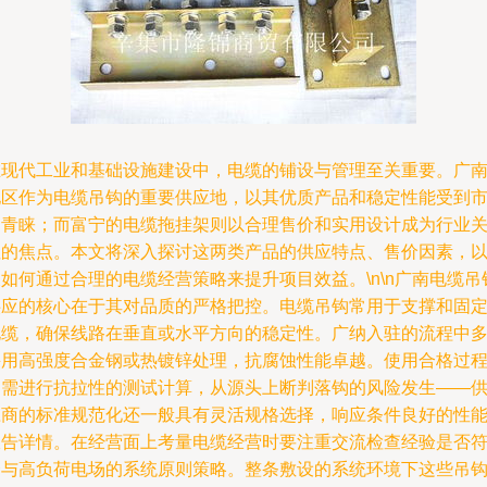
在现代工业和基础设施建设中，电缆的铺设与管理至关重要。广
地区作为电缆吊钩的重要供应地，以其优质产品和稳定性能受到
场青睐；而富宁的电缆拖挂架则以合理售价和实用设计成为行业
注的焦点。本文将深入探讨这两类产品的供应特点、售价因素，
如何通过合理的电缆经营策略来提升项目效益。\n\n广南电缆吊
供应的核心在于其对品质的严格把控。电缆吊钩常用于支撑和固
电缆，确保线路在垂直或水平方向的稳定性。广纳入驻的流程中
采用高强度合金钢或热镀锌处理，抗腐蚀性能卓越。使用合格过
中需进行抗拉性的测试计算，从源头上断判落钩的风险发生——
应商的标准规范化还一般具有灵活规格选择，响应条件良好的性
报告详情。在经营面上考量电缆经营时要注重交流检查经验是否
合与高负荷电场的系统原则策略。整条敷设的系统环境下这些吊